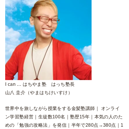
I can … はちやま塾 はっち塾長
山八 圭介（やまはちけいすけ）
世界中を旅しながら授業をする金髪塾講師｜ オンライ
ン学習塾経営｜生徒数100名｜塾歴15年｜本気の人のた
めの「勉強の攻略法」を発信｜半年で280点→380点｜1