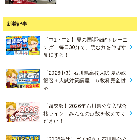
新着記事
【中1・中2 】夏の国語読解トレーニ
ング 毎日30分で、読む力を伸ばす
夏にする！
【2026中3】石川県高校入試 夏の総
復習＋入試対策講座 ５教科完全対
応
【超速報】2026年石川県公立入試合
格ライン みんなの点数を教えてく
ださい！
【2026最速】ガチ解き！石川県公立