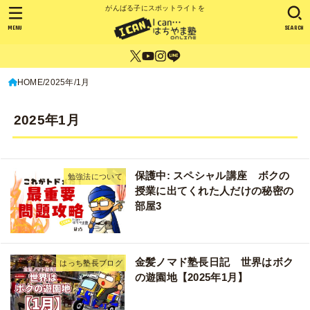
がんばる子にスポットライトを
MENU
SEARCH
HOME
2025年
1月
2025年1月
保護中: スペシャル講座 ボクの
勉強法について
授業に出てくれた人だけの秘密の
部屋3
金髪ノマド塾長日記 世界はボク
はっち塾長ブログ
の遊園地【2025年1月】