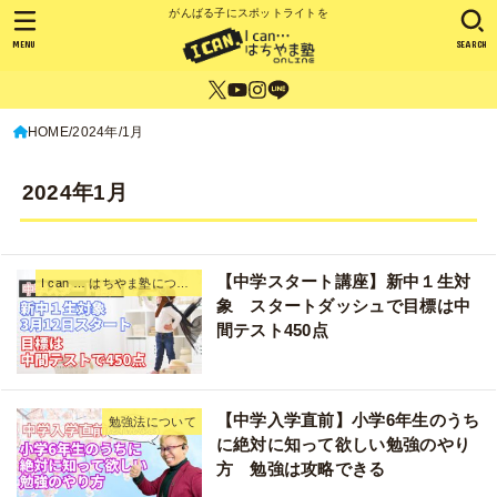
がんばる子にスポットライトを
MENU
SEARCH
HOME
2024年
1月
2024年1月
【中学スタート講座】新中１生対
I can … はちやま塾について
象 スタートダッシュで目標は中
間テスト450点
【中学入学直前】小学6年生のうち
勉強法について
に絶対に知って欲しい勉強のやり
方 勉強は攻略できる