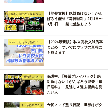
【能登支援】絶対負けない！がん
I can … はちやま塾について
ばろう能登『毎日理科』2月1日〜
3月5日 一緒に勉強しよう
【2024最新版】私立高校入試倍率
I can … はちやま塾について
まとめ ついでにウワサの真相に
も答えます
保護中: 【授業プレイバック】絶
勉強法について
対負けない！がんばろう能登「毎
日理科」 見逃し＆過去授業を見
たい人
金髪ノマド塾長日記 世界はボク
はっち塾長ブログ