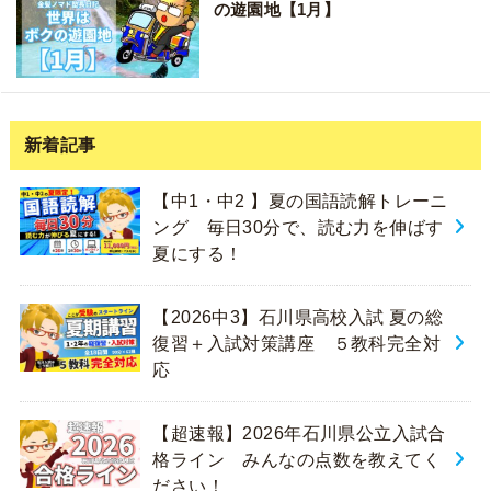
の遊園地【1月】
新着記事
【中1・中2 】夏の国語読解トレーニ
ング 毎日30分で、読む力を伸ばす
夏にする！
【2026中3】石川県高校入試 夏の総
復習＋入試対策講座 ５教科完全対
応
【超速報】2026年石川県公立入試合
格ライン みんなの点数を教えてく
ださい！