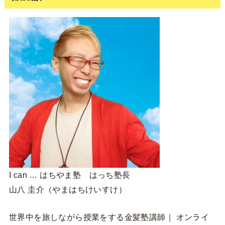
I can … はちやま塾 はっち塾長
山八 圭介（やまはちけいすけ）
世界中を旅しながら授業をする金髪塾講師｜ オンライ