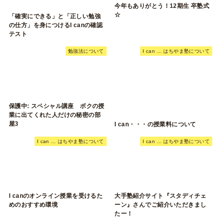
今年もありがとう！12期生 卒塾式
☆
「確実にできる」と「正しい勉強
の仕方」を身につけるI canの確認
テスト
勉強法について
I can … はちやま塾について
保護中: スペシャル講座 ボクの授
業に出てくれた人だけの秘密の部
屋3
I can・・・の授業料について
I can … はちやま塾について
I can … はちやま塾について
I canのオンライン授業を受けるた
大手塾紹介サイト『スタディチェ
めのおすすめ環境
ーン』さんでご紹介いただきまし
たー！