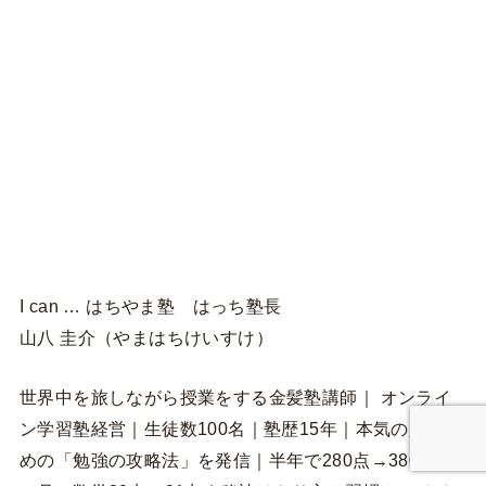
I can … はちやま塾 はっち塾長
山八 圭介（やまはちけいすけ）
世界中を旅しながら授業をする金髪塾講師｜ オンライ
ン学習塾経営｜生徒数100名｜塾歴15年｜本気の人のた
めの「勉強の攻略法」を発信｜半年で280点→380点｜1