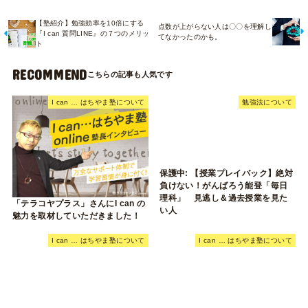
【塾紹介】勉強効率を10倍にする
点数が上がらない人は〇〇を理解し
『I can 質問LINE』の７つのメリッ
てなかったのかも。
ト
RECOMMEND
I can … はちやま塾について
勉強法について
保護中: 【授業プレイバック】絶対
負けない！がんばろう能登「毎日
理科」 見逃し＆過去授業を見た
「テラコヤプラス」さんにI can の
い人
魅力を取材していただきました！
I can … はちやま塾について
I can … はちやま塾について