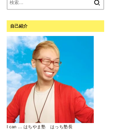
索:
自己紹介
I can … はちやま塾 はっち塾長