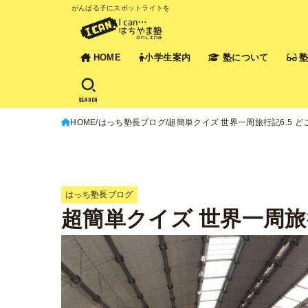
がんばる子にスポットライトを
HOME
小学生案内
塾について
塾
SEARCH
HOME
はっち塾長ブログ
超簡単クイズ 世界一周旅行記6.5 
はっち塾長ブログ
超簡単クイズ 世界一周旅