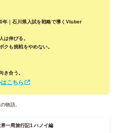
20年｜石川県入試を戦略で導くVtuber
人は伸びる。
ボクも挑戦をやめない。
向き合う。
ルはこちら
涙の物語。
世界一周旅行記1 ハノイ編