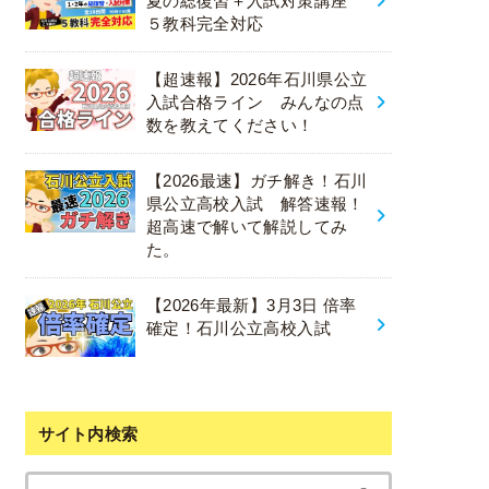
夏の総復習＋入試対策講座
５教科完全対応
【超速報】2026年石川県公立
入試合格ライン みんなの点
数を教えてください！
【2026最速】ガチ解き！石川
県公立高校入試 解答速報！
超高速で解いて解説してみ
た。
【2026年最新】3月3日 倍率
確定！石川公立高校入試
サイト内検索
検