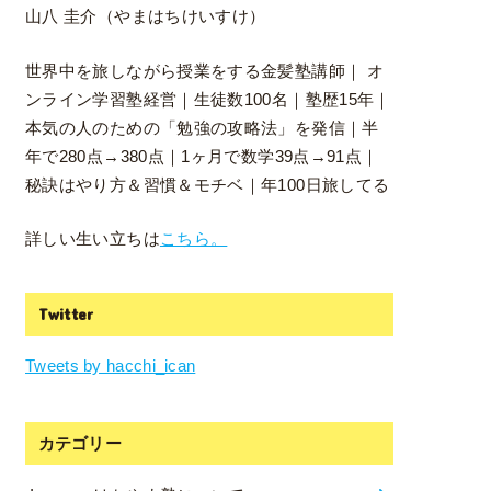
山八 圭介（やまはちけいすけ）
世界中を旅しながら授業をする金髪塾講師｜ オ
ンライン学習塾経営｜生徒数100名｜塾歴15年｜
本気の人のための「勉強の攻略法」を発信｜半
年で280点→380点｜1ヶ月で数学39点→91点｜
秘訣はやり方＆習慣＆モチベ｜年100日旅してる
詳しい生い立ちは
こちら。
Twitter
Tweets by hacchi_ican
カテゴリー