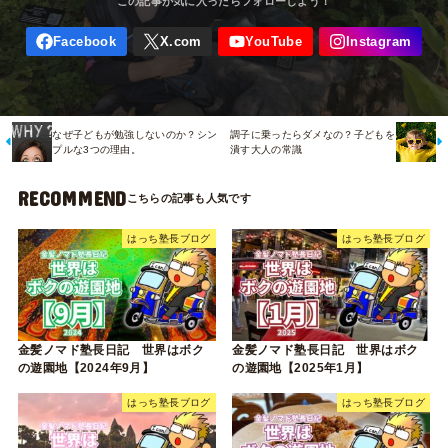
なぜ子どもが勉強しないのか？シン
調子に乗ったらダメなの？子どもを
プルな3つの理由。
潰す大人の常識
RECOMMEND
はっち塾長ブログ
はっち塾長ブログ
金髪ノマド塾長日記 世界はボク
金髪ノマド塾長日記 世界はボク
の遊園地【2024年9月】
の遊園地【2025年1月】
はっち塾長ブログ
はっち塾長ブログ